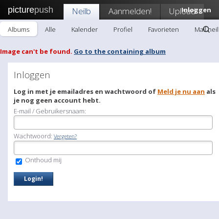
picture
push
Neilb
Aanmelden!
Upload
Inloggen
Albums
Alle
Kalender
Profiel
Favorieten
Mail nei
Image can't be found.
Go to the containing album
Inloggen
Log in met je emailadres en wachtwoord of
Meld je nu aan
als
je nog geen account hebt.
E-mail / Gebruikersnaam:
Wachtwoord:
Vergeten?
Onthoud mij