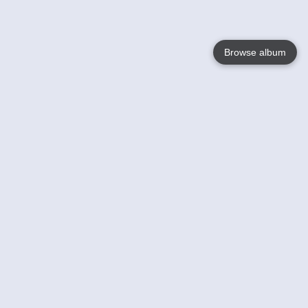
Browse album
Language
English
Nederlands
Français
Votre / vos
Help
En savoir plusu